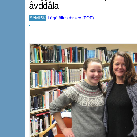
åvddåla
SAMISK
Lågå ålles ássjev (PDF)