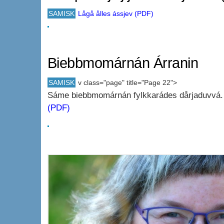
SAMISK
Lågå ålles ássjev (PDF)
Biebbmomárnán Árranin
SAMISK
v class="page" title="Page 22">
Sáme biebbmomárnán fylkkarádes dårjaduvvá
(PDF)