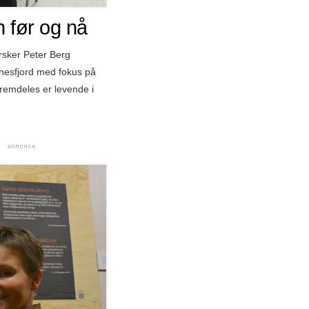
n før og nå
rsker Peter Berg
inesfjord med fokus på
remdeles er levende i