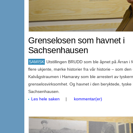
Grenselosen som havnet i
Sachsenhausen
SAMISK
Utstillingen BRUDD som ble åpnet på Árran i f
flere ukjente, mørke historier fra vår historie – som d
Kalvågstraumen i Hamarøy som ble arrestert av tyskern
grenselosvirksomhet. Og havnet i den beryktede, tyske 
Sachsenhausen.
Les hele saken
|
kommentar(er)