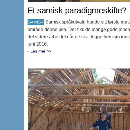
Et samisk paradigmeskifte?
Samisk språkutvalg hadde sitt første møte
SAMISK
område denne uka. Der fikk de mange gode innspil
det videre arbeidet når de skal legge frem sin innsti
juni 2016.
Les mer >>