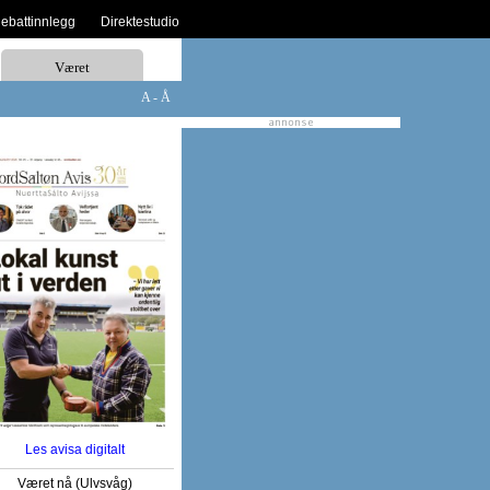
debattinnlegg
Direktestudio
Været
A - Å
Les avisa digitalt
Været nå (Ulvsvåg)