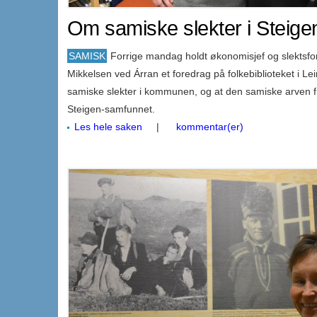
Om samiske slekter i Steige
SAMISK
Forrige mandag holdt økonomisjef og slektsfo
Mikkelsen ved Árran et foredrag på folkebiblioteket i Le
samiske slekter i kommunen, og at den samiske arven f
Steigen-samfunnet.
Les hele saken
|
kommentar(er)