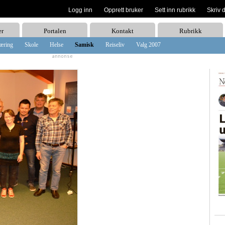
Logg inn
Opprett bruker
Sett inn rubrikk
Skriv 
er
Portalen
Kontakt
Rubrikk
æring
Skole
Helse
Samisk
Reiseliv
Valg 2007