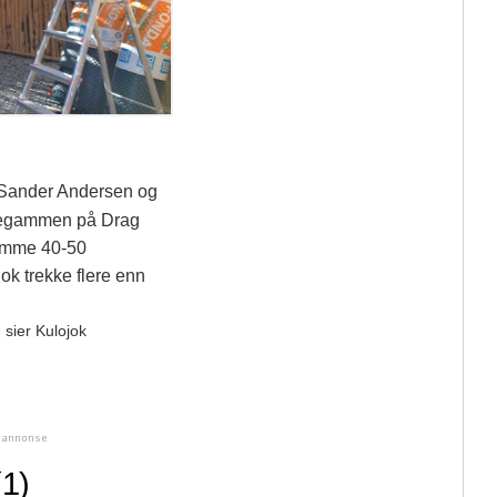
Sander Andersen og
irkegammen på Drag
romme 40-50
ok trekke flere enn
 sier Kulojok
(1)