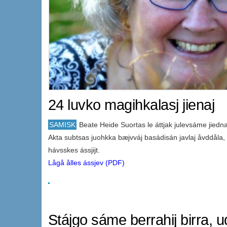
24 luvko magihkalasj jienaj
SAMISK
Beate Heide Suortas le áttjak julevsáme jiedn
Akta subtsas juohkka bæjvváj basádisán javlaj åvddåla, m
hávsskes ássjijt.
Lågå ålles ássjev (PDF)
Stájgo sáme berrahij birra, u