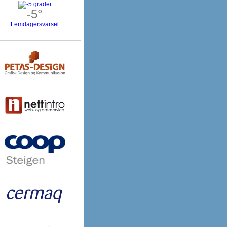
-5°
Femdagersvarsel