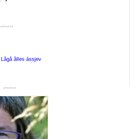
.
Lågå ålles ássjev