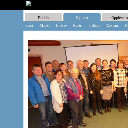
Forside
Nyheter
Opplevels
Sport
Aktuelt
Diverse
Kultur
Politikk
Økonomi
N