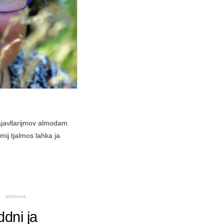
ajavllarijmov almodam.
ij tjalmos lahka ja
ddni ja