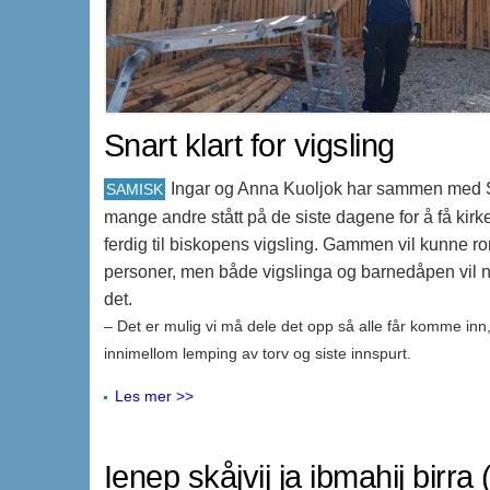
Snart klart for vigsling
Ingar og Anna Kuoljok har sammen med 
SAMISK
mange andre stått på de siste dagene for å få k
ferdig til biskopens vigsling. Gammen vil kunne 
personer, men både vigslinga og barnedåpen vil n
det.
– Det er mulig vi må dele det opp så alle får komme inn,
innimellom lemping av torv og siste innspurt.
Les mer >>
Ienep skåjvij ja ibmahij birra 