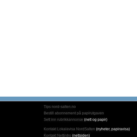
Tips nord-salten.no
Bestill abonnement på papirutgaven
Sett inn rubrikkannonse
(nett og papir)
Kontakt Lokalavisa NordSalten
(nyheter, papiravisa)
Kontakt Nettintro
(nettsiden)