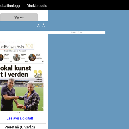
debattinnlegg
Direktestudio
Været
A - Å
Les avisa digitalt
Været nå (Ulvsvåg)