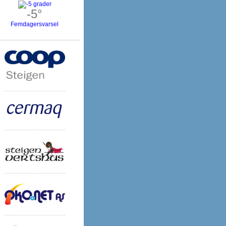
-5°
Femdagersvarsel