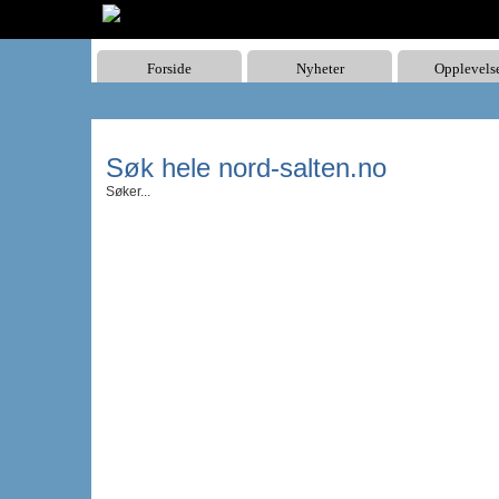
Forside
Nyheter
Opplevels
Søk hele nord-salten.no
Søker...