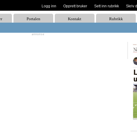
Logg inn
Opprett bruker
Sett inn rubrikk
Skriv 
er
Portalen
Kontakt
Rubrikk