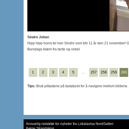
Sindre Johan
Hipp hipp hurra tel han Sindre som blir 11 år den 21 november! 
Bursdags klæm fra tante og onkel.
1
2
3
4
5
..
257
258
259
260
Tips:
Bruk piltastene på tastaturet for å navigere mellom bildene.
Ansvarlig redaktør for nyheter fra Lokalavisa NordSalten
Børge Strandskog