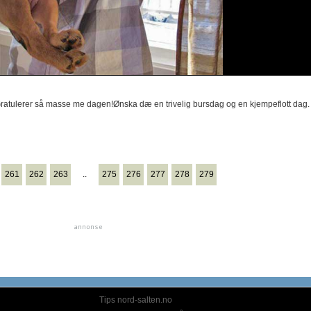
Gratulerer så masse me dagen!Ønska dæ en trivelig bursdag og en kjempeflott dag.
261
262
263
..
275
276
277
278
279
Tips nord-salten.no