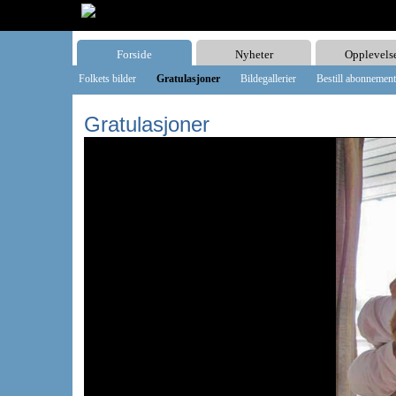
Forside
Nyheter
Opplevels
Folkets bilder
Gratulasjoner
Bildegallerier
Bestill abonnement
Gratulasjoner