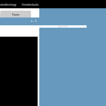
debattinnlegg
Direktestudio
Været
A - Å