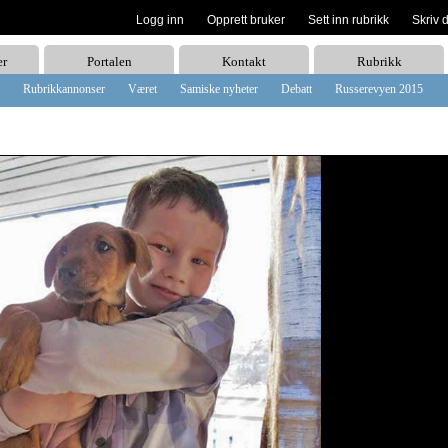
Logg inn
Opprett bruker
Sett inn rubrikk
Skriv 
er
Portalen
Kontakt
Rubrikk
Rubrikkannonser
Været
Samiske nyheter
Debatt
Russerevyen 2015