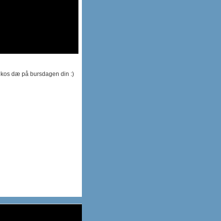
 kos dæ på bursdagen din :)